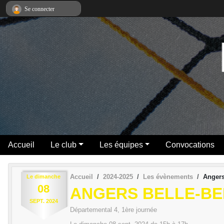
Panneau de gestion des cookies
Se connecter
Accueil
Le club
Les équipes
Convocations
Accueil
2024-2025
Les évènements
Angers
Le
dimanche
08
ANGERS BELLE-BEI
SEPT.
2024
Départemental 4, 1ère journée