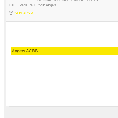
Le
dimanche
08
sept.
2024
de 15h à 17h
Lieu :
Stade Paul Robin
Angers
SENIORS A
Angers ACBB