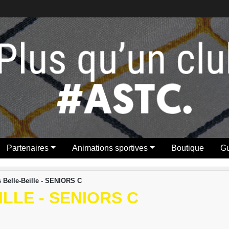
Partenaires
Animations sportives
Boutique
Gu
 Belle-Beille - SENIORS C
LLE - SENIORS C