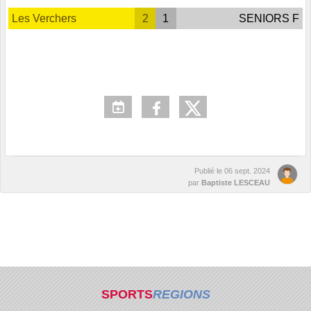
Les Verchers
2
1
SENIORS F
Publié le
06 sept. 2024
par
Baptiste LESCEAU
SPORTS
REGIONS