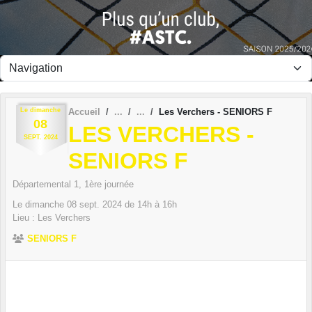
Panneau de gestion des cookies
Le
dimanche
Accueil
Les Verchers - SENIORS F
08
LES VERCHERS -
SEPT.
2024
SENIORS F
Départemental 1, 1ère journée
Le
dimanche
08
sept.
2024
de 14h à 16h
Lieu :
Les Verchers
SENIORS F