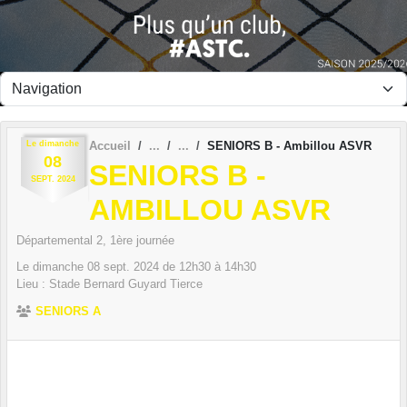
Panneau de gestion des cookies
Le
dimanche
Accueil
SENIORS B - Ambillou ASVR
08
SENIORS B -
SEPT.
2024
AMBILLOU ASVR
Départemental 2, 1ère journée
Le
dimanche
08
sept.
2024
de 12h30 à 14h30
Lieu :
Stade Bernard Guyard
Tierce
SENIORS A