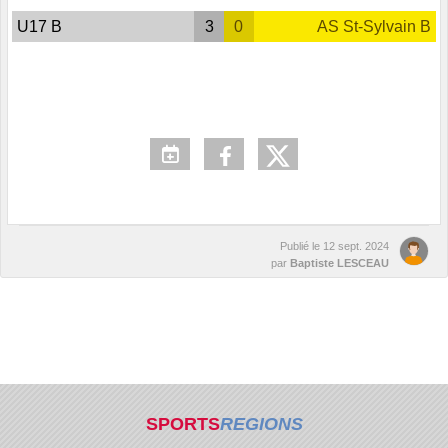
U17 B
3
0
AS St-Sylvain B
Publié le
12 sept. 2024
par
Baptiste LESCEAU
SPORTS
REGIONS