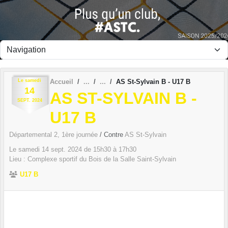
Panneau de gestion des cookies
Le
samedi
Accueil
AS St-Sylvain B - U17 B
14
AS ST-SYLVAIN B -
SEPT.
2024
U17 B
Départemental 2, 1ère journée
/ Contre
AS St-Sylvain
Le
samedi
14
sept.
2024
de 15h30 à 17h30
Lieu :
Complexe sportif du Bois de la Salle
Saint-Sylvain
U17 B