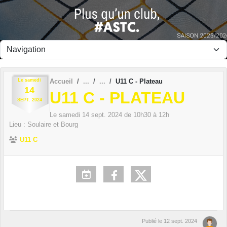
Panneau de gestion des cookies
Le
samedi
Accueil
U11 C - Plateau
14
U11 C - PLATEAU
SEPT.
2024
Le
samedi
14
sept.
2024
de 10h30 à 12h
Lieu :
Soulaire et Bourg
U11 C
Publié le
12 sept. 2024