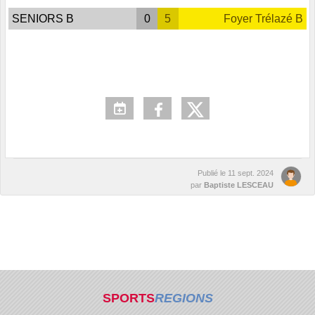
SENIORS B
0
5
Foyer Trélazé B
Publié le
11 sept. 2024
par
Baptiste LESCEAU
SPORTS
REGIONS