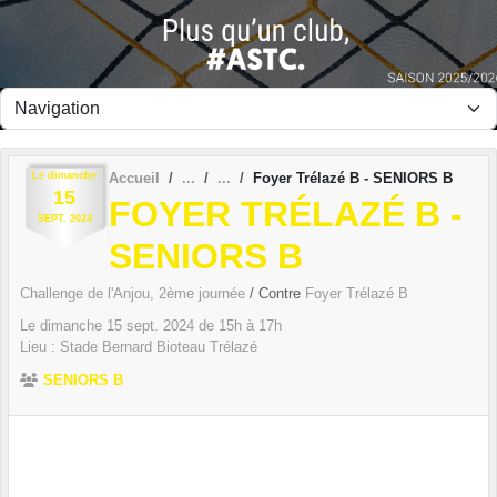
Panneau de gestion des cookies
Le
dimanche
Accueil
Foyer Trélazé B - SENIORS B
15
FOYER TRÉLAZÉ B -
SEPT.
2024
SENIORS B
Challenge de l'Anjou, 2ème journée
/ Contre
Foyer Trélazé B
Le
dimanche
15
sept.
2024
de 15h à 17h
Lieu :
Stade Bernard Bioteau
Trélazé
SENIORS B