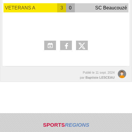
VETERANS A
3
0
SC Beaucouzé
Publié le
11 sept. 2024
par
Baptiste LESCEAU
SPORTS
REGIONS