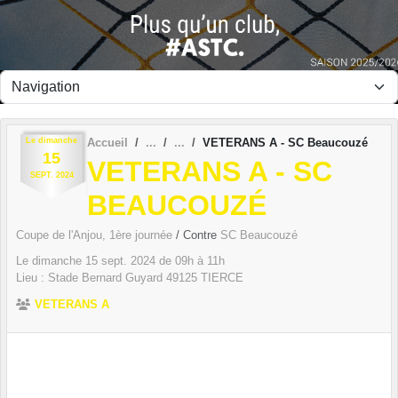
Panneau de gestion des cookies
Le
dimanche
Accueil
VETERANS A - SC Beaucouzé
15
VETERANS A - SC
SEPT.
2024
BEAUCOUZÉ
Coupe de l'Anjou, 1ère journée
/ Contre
SC Beaucouzé
Le
dimanche
15
sept.
2024
de 09h à 11h
Lieu :
Stade Bernard Guyard
49125
TIERCE
VETERANS A