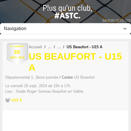
Panneau de gestion des cookies
Le
samedi
Accueil
US Beaufort - U15 A
28
US BEAUFORT - U15
SEPT.
2024
A
Départemental 1, 3ème journée
/ Contre
US Beaufort
Le
samedi
28
sept.
2024
de 15h à 17h
Lieu :
Stade Roger Serreau
Beaufort en Vallée
U15 A