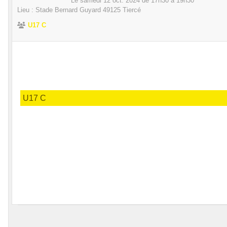
Le
samedi
12
oct.
2024
de 17h30 à 19h30
Lieu :
Stade Bernard Guyard
49125
Tiercé
U17 C
U17 C