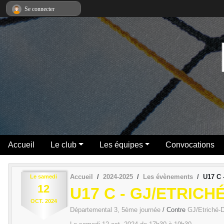
Panneau de gestion des cookies
Se connecter
Accueil
Le club
Les équipes
Convocations
Accueil
2024-2025
Les évènements
U17 C 
Le
samedi
12
U17 C - GJ/ETRIC
OCT.
2024
Départemental 3, 5ème journée
/ Contre
GJ/Etriché-D