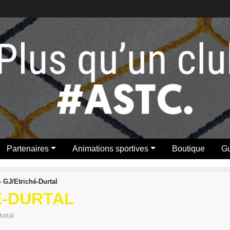
Partenaires
Animations sportives
Boutique
Gu
- GJ/Etriché-Durtal
HÉ-DURTAL
urtal