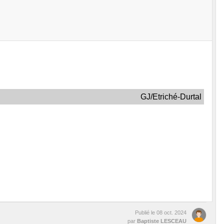
GJ/Etriché-Durtal
Publié le
08 oct. 2024
par
Baptiste LESCEAU