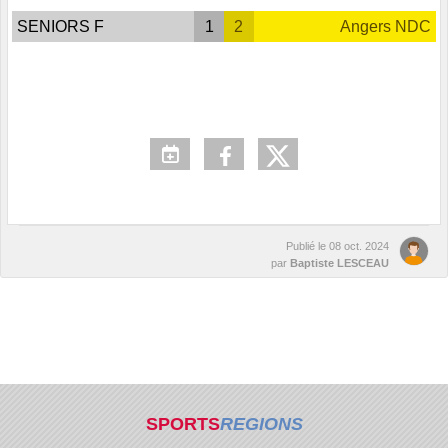
SENIORS F
1
2
Angers NDC
Publié le
08 oct. 2024
par
Baptiste LESCEAU
SPORTS
REGIONS