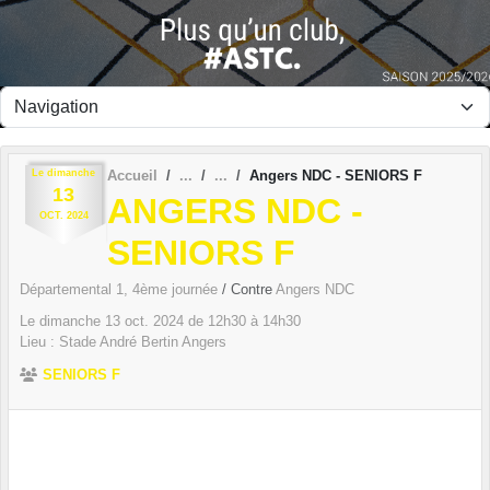
Panneau de gestion des cookies
Le
dimanche
Accueil
Angers NDC - SENIORS F
13
ANGERS NDC -
OCT.
2024
SENIORS F
Départemental 1, 4ème journée
/ Contre
Angers NDC
Le
dimanche
13
oct.
2024
de 12h30 à 14h30
Lieu :
Stade André Bertin
Angers
SENIORS F