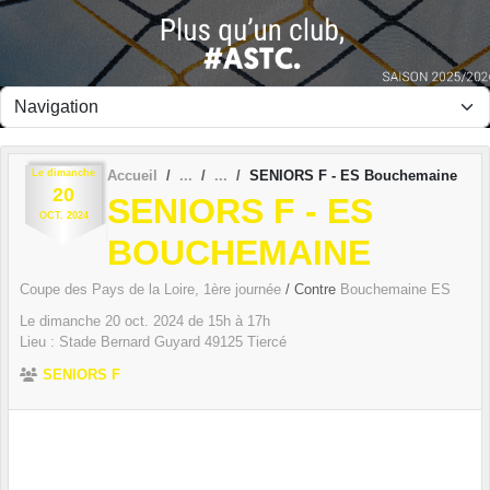
Panneau de gestion des cookies
Le
dimanche
Accueil
SENIORS F - ES Bouchemaine
20
SENIORS F - ES
OCT.
2024
BOUCHEMAINE
Coupe des Pays de la Loire, 1ère journée
/ Contre
Bouchemaine ES
Le
dimanche
20
oct.
2024
de 15h à 17h
Lieu :
Stade Bernard Guyard
49125
Tiercé
SENIORS F