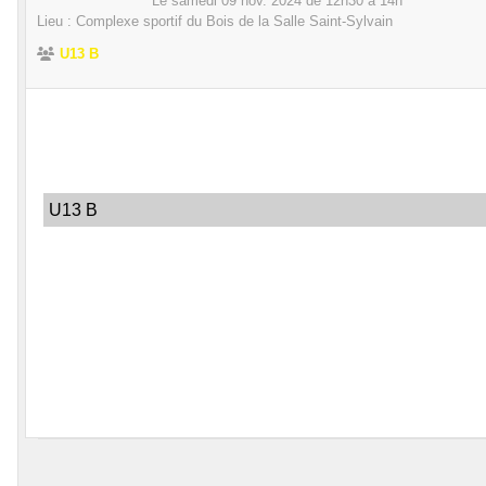
Le
samedi
09
nov.
2024
de 12h30 à 14h
Lieu :
Complexe sportif du Bois de la Salle
Saint-Sylvain
U13 B
U13 B