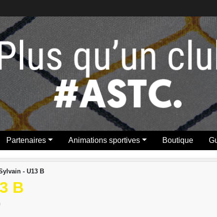
Partenaires
Animations sportives
Boutique
Gu
Sylvain - U13 B
3 B
n