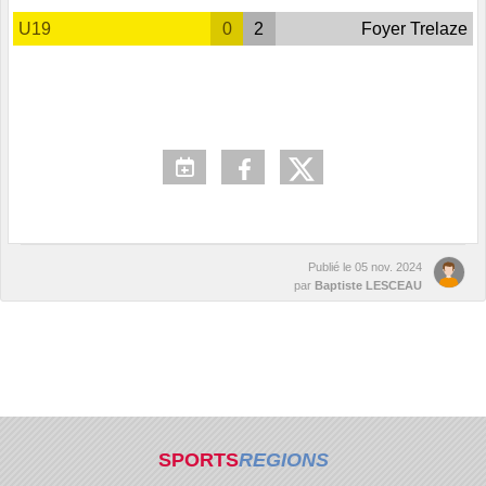
U19
0
2
Foyer Trelaze
Publié le
05 nov. 2024
par
Baptiste LESCEAU
SPORTS
REGIONS