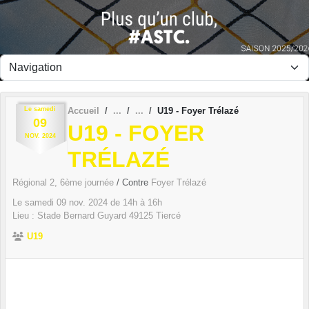
Panneau de gestion des cookies
Le
samedi
Accueil
U19 - Foyer Trélazé
09
U19 - FOYER
NOV.
2024
TRÉLAZÉ
Régional 2, 6ème journée
/ Contre
Foyer Trélazé
Le
samedi
09
nov.
2024
de 14h à 16h
Lieu :
Stade Bernard Guyard
49125
Tiercé
U19