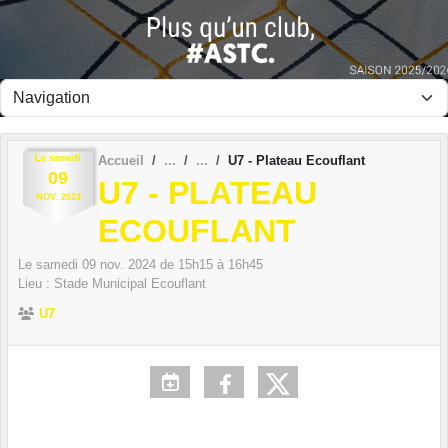
Panneau de gestion des cookies
Le
samedi
Accueil
U7 - Plateau Ecouflant
09
U7 - PLATEAU
NOV.
2024
ECOUFLANT
Le
samedi
09
nov.
2024
de 15h15 à 16h45
Lieu :
Stade Municipal
Ecouflant
U7