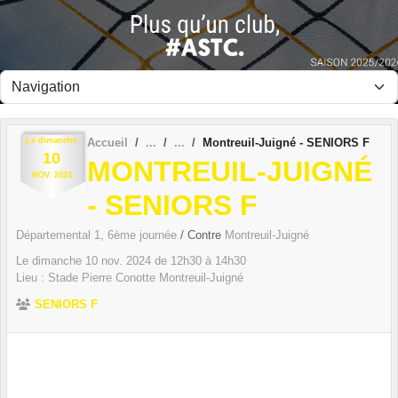
Panneau de gestion des cookies
Le
dimanche
Accueil
Montreuil-Juigné - SENIORS F
10
MONTREUIL-JUIGNÉ
NOV.
2024
- SENIORS F
Départemental 1, 6ème journée
/ Contre
Montreuil-Juigné
Le
dimanche
10
nov.
2024
de 12h30 à 14h30
Lieu :
Stade Pierre Conotte
Montreuil-Juigné
SENIORS F