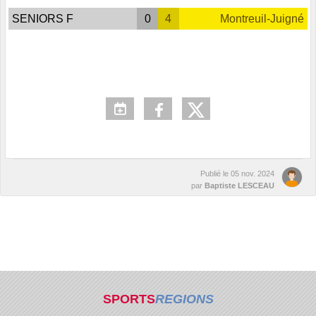
SENIORS F
0
4
Montreuil-Juigné
Publié le
05 nov. 2024
par
Baptiste LESCEAU
SPORTS
REGIONS