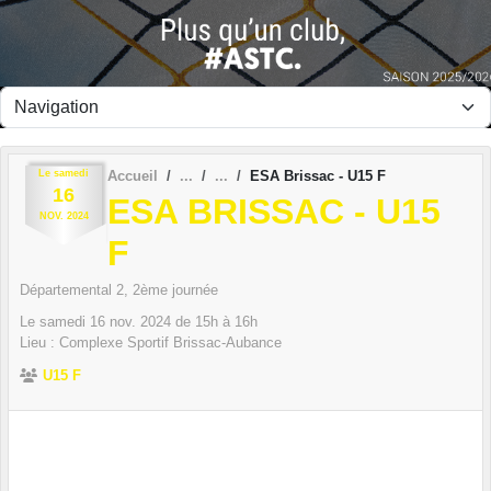
Panneau de gestion des cookies
Le
samedi
Accueil
ESA Brissac - U15 F
16
ESA BRISSAC - U15
NOV.
2024
F
Départemental 2, 2ème journée
Le
samedi
16
nov.
2024
de 15h à 16h
Lieu :
Complexe Sportif
Brissac-Aubance
U15 F