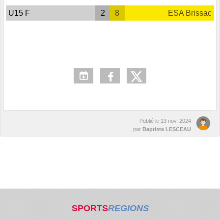
U15 F
2
8
ESA Brissac
Publié le
13 nov. 2024
par
Baptiste LESCEAU
SPORTS
REGIONS