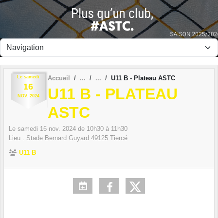
Panneau de gestion des cookies
Le
samedi
Accueil
U11 B - Plateau ASTC
16
U11 B - PLATEAU
NOV.
2024
ASTC
Le
samedi
16
nov.
2024
de 10h30 à 11h30
Lieu :
Stade Bernard Guyard
49125
Tiercé
U11 B