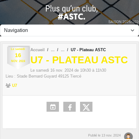
Panneau de gestion des cookies
Le
samedi
Accueil
U7 - Plateau ASTC
16
U7 - PLATEAU ASTC
NOV.
2024
Le
samedi
16
nov.
2024
de 10h30 à 11h30
Lieu :
Stade Bernard Guyard
49125
Tiercé
U7
Publié le
13 nov. 2024