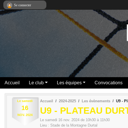
Panneau de gestion des cookies
Se connecter
Accueil
Le club
Les équipes
Convocations
Accueil
2024-2025
Les évènements
U9 - P
Le
samedi
16
U9 - PLATEAU DUR
NOV.
2024
Le
samedi
16
nov.
2024
de 10h30 à 11h30
Lieu :
Stade de la Montagne
Durtal