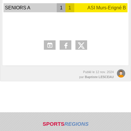
SENIORS A
1
1
ASI Murs-Erigné B
Publié le
12 nov. 2024
par
Baptiste LESCEAU
SPORTS
REGIONS