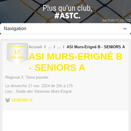
Panneau de gestion des cookies
Le
dimanche
Accueil
ASI Murs-Erigné B - SENIORS A
17
ASI MURS-ERIGNÉ B
NOV.
2024
- SENIORS A
Régional 3, 7ème journée
Le
dimanche
17
nov.
2024
de 15h à 17h
Lieu :
Stade des Varennes
Murs-Erigné
SENIORS A