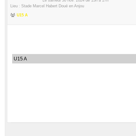
Le
samedi
30
nov.
2024
de 15h à 17h
Lieu :
Stade Marcel Habert
Doué en Anjou
U15 A
U15 A