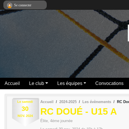
Panneau de gestion des cookies
Se connecter
Accueil
Le club
Les équipes
Convocations
Accueil
2024-2025
Les évènements
RC Dou
Le
samedi
30
RC DOUÉ - U15 A
NOV.
2024
Élite, 4ème journée