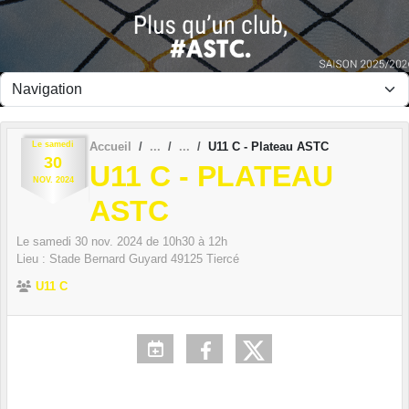
Panneau de gestion des cookies
Le
samedi
Accueil
U11 C - Plateau ASTC
30
U11 C - PLATEAU
NOV.
2024
ASTC
Le
samedi
30
nov.
2024
de 10h30 à 12h
Lieu :
Stade Bernard Guyard
49125
Tiercé
U11 C