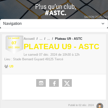
Panneau de gestion des cookies
Le
samedi
Accueil
Plateau U9 - ASTC
07
PLATEAU U9 - ASTC
DÉC.
2024
Le
samedi
07
déc.
2024
de 10h30 à 12h
Lieu :
Stade Bernard Guyard
49125
Tiercé
U9
Publié le
02 déc. 2024