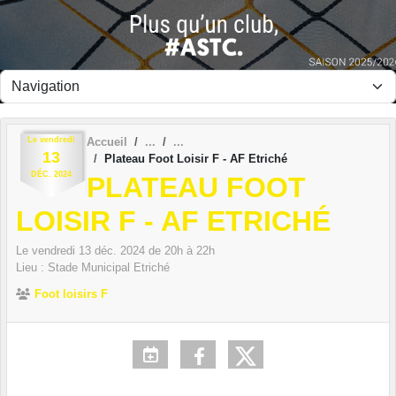
Panneau de gestion des cookies
Le
vendredi
Accueil
13
Plateau Foot Loisir F - AF Etriché
DÉC.
2024
PLATEAU FOOT
LOISIR F - AF ETRICHÉ
Le
vendredi
13
déc.
2024
de 20h à 22h
Lieu :
Stade Municipal
Etriché
Foot loisirs F