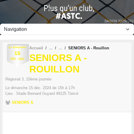
Panneau de gestion des cookies
Le
dimanche
Accueil
SENIORS A - Rouillon
15
SENIORS A -
DÉC.
2024
ROUILLON
Régional 3, 10ème journée
Le
dimanche
15
déc.
2024
de 15h à 17h
Lieu :
Stade Bernard Guyard
49125
Tiercé
SENIORS A