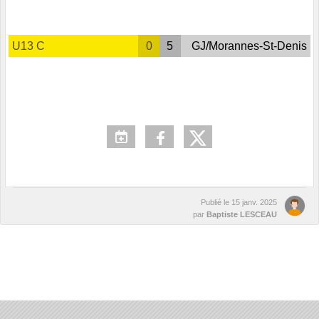
U13 C
0
5
GJ/Morannes-St-Denis
Publié le
15 janv. 2025
par
Baptiste LESCEAU