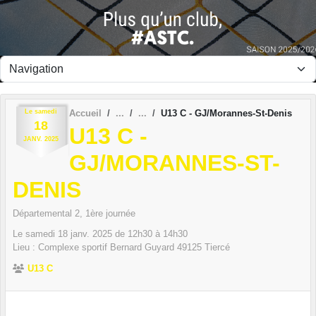
Panneau de gestion des cookies
Le
samedi
Accueil
U13 C - GJ/Morannes-St-Denis
18
U13 C -
JANV.
2025
GJ/MORANNES-ST-
DENIS
Départemental 2, 1ère journée
Le
samedi
18
janv.
2025
de 12h30 à 14h30
Lieu :
Complexe sportif Bernard Guyard
49125
Tiercé
U13 C