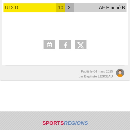
U13 D
10
2
AF Etriché B
Publié le
04 mars 2025
par
Baptiste LESCEAU
SPORTS
REGIONS