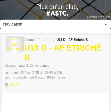
Panneau de gestion des cookies
Le
samedi
Accueil
U13 D - AF Etriché B
22
U13 D - AF ETRICHÉ
FÉVR.
2025
B
Départemental 3, 2ème journée
Le
samedi
22
févr.
2025
de 12h30 à 14h
Lieu :
Stade Bernard Guyard
49125
Tiercé
U13 D