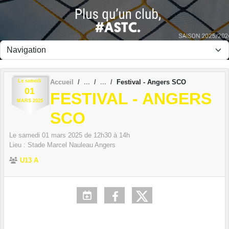
Panneau de gestion des cookies
Le
samedi
Accueil
Festival - Angers SCO
01
FESTIVAL - ANGERS
MARS
2025
SCO
Le
samedi
01
mars
2025
de 12h30 à 14h
Lieu :
Stade Marcel Nauleau
Angers
U13 A