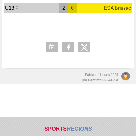
U18 F
2
0
ESA Brissac
Publié le
11 mars 2025
par
Baptiste LESCEAU
SPORTS
REGIONS