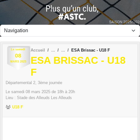
Panneau de gestion des cookies
Le
samedi
Accueil
ESA Brissac - U18 F
08
ESA BRISSAC - U18
MARS
2025
F
Départemental 2, 3ème journée
Le
samedi
08
mars
2025
de 18h à 20h
Lieu :
Stade des Alleuds
Les Alleuds
U18 F