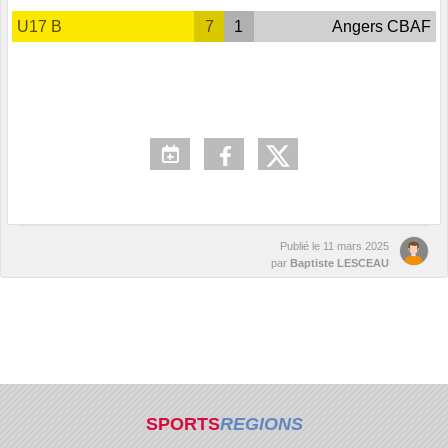
U17 B
7
1
Angers CBAF
Publié le
11 mars 2025
par
Baptiste LESCEAU
SPORTS
REGIONS