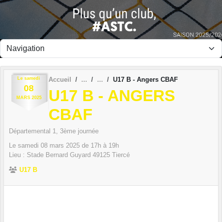
Panneau de gestion des cookies
Le
samedi
Accueil
U17 B - Angers CBAF
08
U17 B - ANGERS
MARS
2025
CBAF
Départemental 1, 3ème journée
Le
samedi
08
mars
2025
de 17h à 19h
Lieu :
Stade Bernard Guyard
49125
Tiercé
U17 B