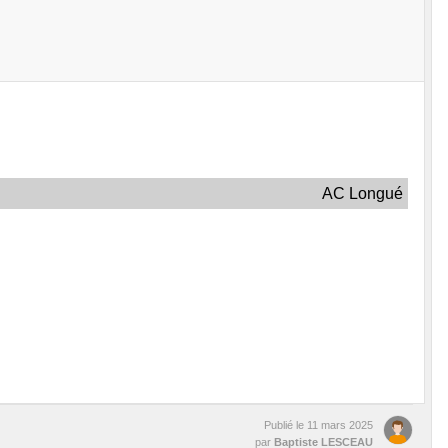
AC Longué
Publié le
11 mars 2025
par
Baptiste LESCEAU