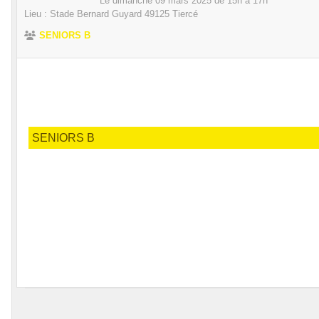
Le
dimanche
09
mars
2025
de 15h à 17h
Lieu :
Stade Bernard Guyard
49125
Tiercé
SENIORS B
SENIORS B