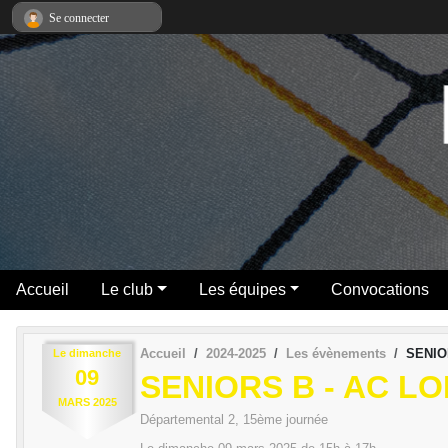
Panneau de gestion des cookies
Se connecter
Accueil
Le club
Les équipes
Convocations
Accueil
2024-2025
Les évènements
SENIO
Le
dimanche
09
SENIORS B - AC L
MARS
2025
Départemental 2, 15ème journée