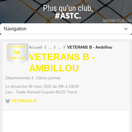
Panneau de gestion des cookies
Le
dimanche
Accueil
VETERANS B - Ambillou
09
VETERANS B -
MARS
2025
AMBILLOU
Départemental 4, 15ème journée
Le
dimanche
09
mars
2025
de 09h à 10h30
Lieu :
Stade Bernard Guyard
49125
Tiercé
VETERANS B