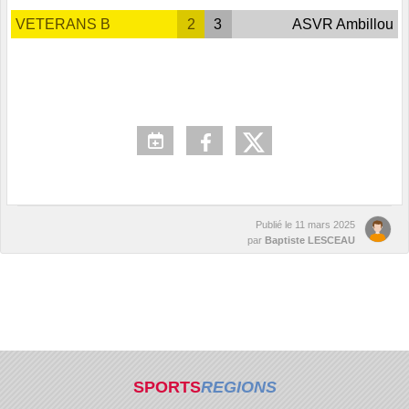
VETERANS B
2
3
ASVR Ambillou
Publié le
11 mars 2025
par
Baptiste LESCEAU
SPORTS
REGIONS