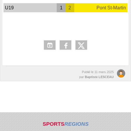
U19
1
2
Pont St-Martin
Publié le
11 mars 2025
par
Baptiste LESCEAU
SPORTS
REGIONS