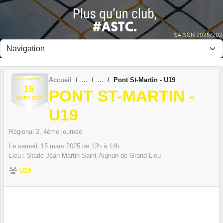
Panneau de gestion des cookies
Le
samedi
Accueil
Pont St-Martin - U19
15
PONT ST-MARTIN -
MARS
2025
U19
Régional 2, 4ème journée
Le
samedi
15
mars
2025
de 12h à 14h
Lieu :
Stade Jean Martin
Saint-Aignan de Grand Lieu
U19