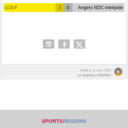
U18 F
2
0
Angers NDC-Intrépide
Publié le
11 mars 2025
par
Baptiste LESCEAU
SPORTS
REGIONS