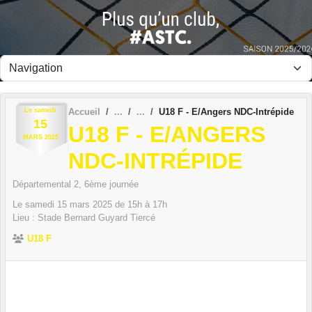
Panneau de gestion des cookies
Le
samedi
Accueil
U18 F - E/Angers NDC-Intrépide
15
U18 F - E/ANGERS
MARS
2025
NDC-INTRÉPIDE
Départemental 2, 6ème journée
Le
samedi
15
mars
2025
de 15h à 17h
Lieu :
Stade Bernard Guyard
Tiercé
U18 F