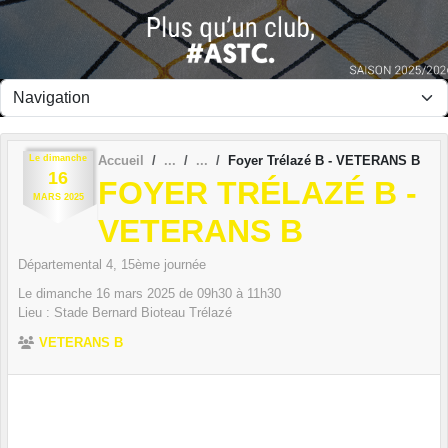
Panneau de gestion des cookies
Le
dimanche
Accueil
Foyer Trélazé B - VETERANS B
16
FOYER TRÉLAZÉ B -
MARS
2025
VETERANS B
Départemental 4, 15ème journée
Le
dimanche
16
mars
2025
de 09h30 à 11h30
Lieu :
Stade Bernard Bioteau
Trélazé
VETERANS B