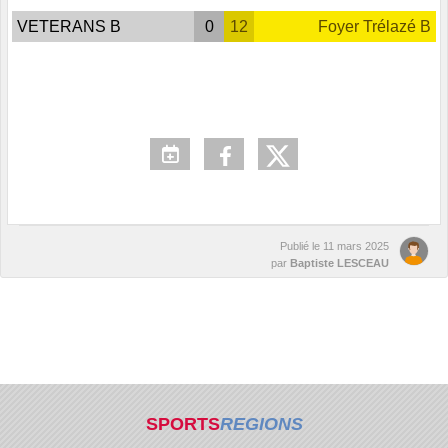
VETERANS B
0
12
Foyer Trélazé B
Publié le
11 mars 2025
par
Baptiste LESCEAU
SPORTS
REGIONS