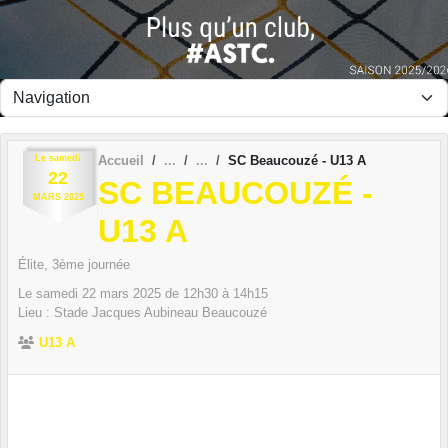
Panneau de gestion des cookies
Le
samedi
Accueil
SC Beaucouzé - U13 A
22
SC BEAUCOUZÉ -
MARS
2025
U13 A
Élite, 3ème journée
Le
samedi
22
mars
2025
de 12h30 à 14h15
Lieu :
Stade Jacques Aubineau
Beaucouzé
U13 A