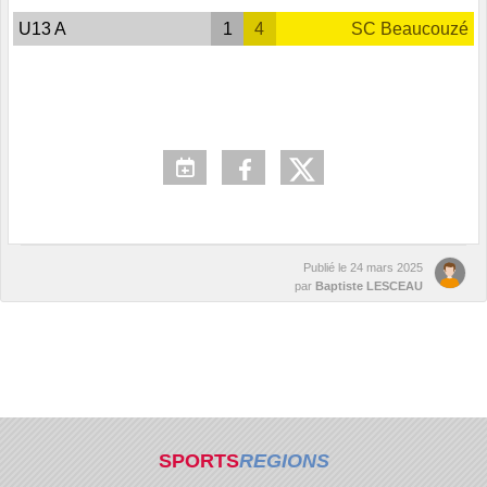
U13 A
1
4
SC Beaucouzé
Publié le
24 mars 2025
par
Baptiste LESCEAU
SPORTS
REGIONS