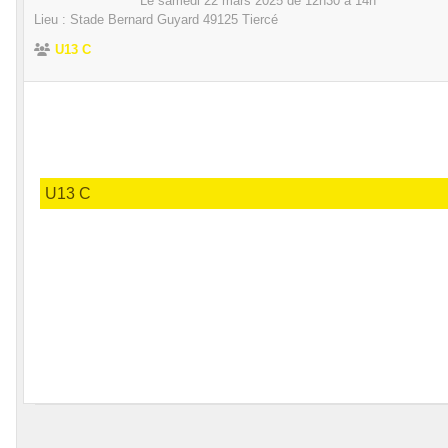
Le
samedi
22
mars
2025
de 12h30 à 14h
Lieu :
Stade Bernard Guyard
49125
Tiercé
U13 C
U13 C