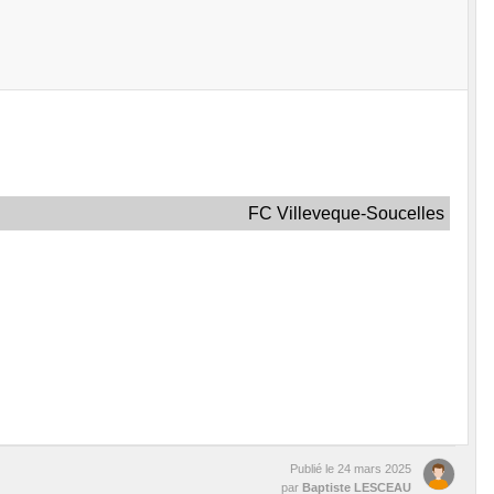
FC Villeveque-Soucelles
Publié le
24 mars 2025
par
Baptiste LESCEAU