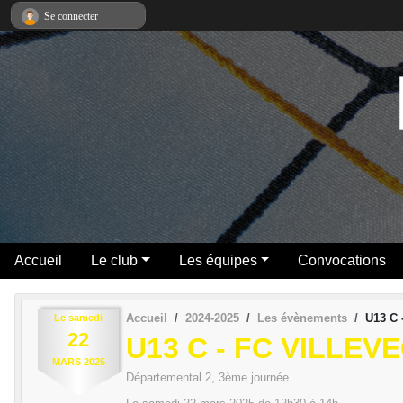
Panneau de gestion des cookies
Se connecter
Accueil
Le club
Les équipes
Convocations
Accueil
2024-2025
Les évènements
U13 C 
Le
samedi
22
U13 C - FC VILLE
MARS
2025
Départemental 2, 3ème journée