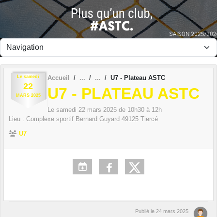
Panneau de gestion des cookies
Le
samedi
Accueil
U7 - Plateau ASTC
22
U7 - PLATEAU ASTC
MARS
2025
Le
samedi
22
mars
2025
de 10h30 à 12h
Lieu :
Complexe sportif Bernard Guyard
49125
Tiercé
U7
Publié le
24 mars 2025