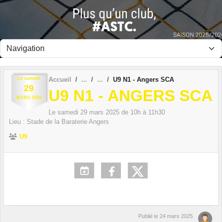
Panneau de gestion des cookies
Le
samedi
Accueil
U9 N1 - Angers SCA
29
U9 N1 - ANGERS SCA
MARS
2025
Le
samedi
29
mars
2025
de 10h à 11h30
Lieu :
Stade de la Baraterie
Angers
U9
Publié le
24 mars 2025