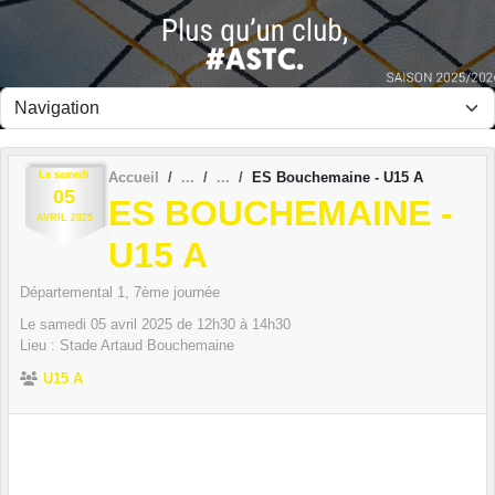
Panneau de gestion des cookies
Le
samedi
Accueil
ES Bouchemaine - U15 A
05
ES BOUCHEMAINE -
AVRIL
2025
U15 A
Départemental 1, 7ème journée
Le
samedi
05
avril
2025
de 12h30 à 14h30
Lieu :
Stade Artaud
Bouchemaine
U15 A