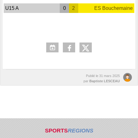
U15 A
0
2
ES Bouchemaine
Publié le
31 mars 2025
par
Baptiste LESCEAU
SPORTS
REGIONS