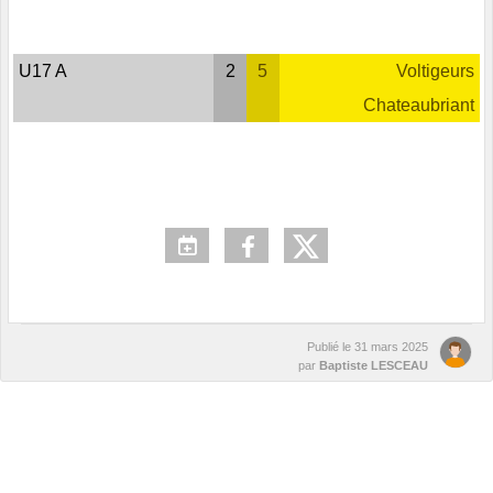
U17 A
2
5
Voltigeurs
Chateaubriant
Publié le
31 mars 2025
par
Baptiste LESCEAU