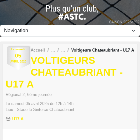
Panneau de gestion des cookies
Le
samedi
Accueil
Voltigeurs Chateaubriant - U17 A
05
VOLTIGEURS
AVRIL
2025
CHATEAUBRIANT -
U17 A
Régional 2, 6ème journée
Le
samedi
05
avril
2025
de 12h à 14h
Lieu :
Stade le Sinterco
Chateaubriant
U17 A