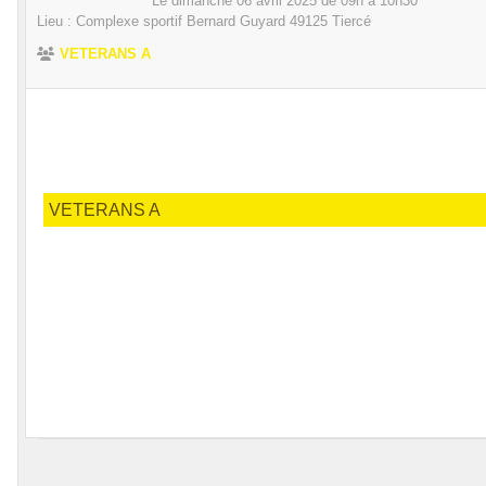
Le
dimanche
06
avril
2025
de 09h à 10h30
Lieu :
Complexe sportif Bernard Guyard
49125
Tiercé
VETERANS A
VETERANS A