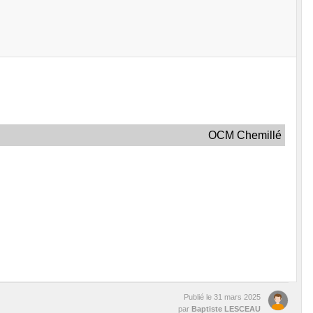
OCM Chemillé
Publié le
31 mars 2025
par
Baptiste LESCEAU