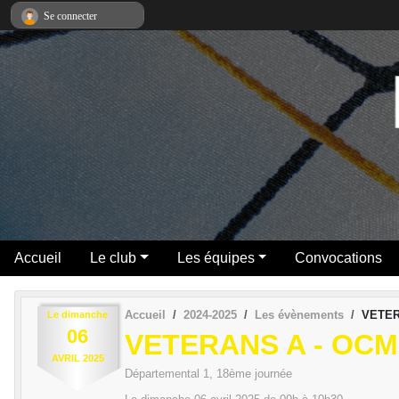
Panneau de gestion des cookies
Se connecter
Accueil
Le club
Les équipes
Convocations
Accueil
2024-2025
Les évènements
VETER
Le
dimanche
06
VETERANS A - OCM
AVRIL
2025
Départemental 1, 18ème journée