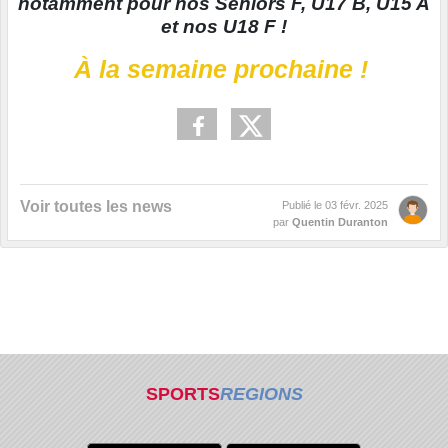
notamment pour nos Seniors F, U17 B, U15 A
et nos U18 F !
À la semaine prochaine !
Voir toutes les news
Publié le
03 févr. 2025
par
Quentin Duranton
SPORTS
REGIONS