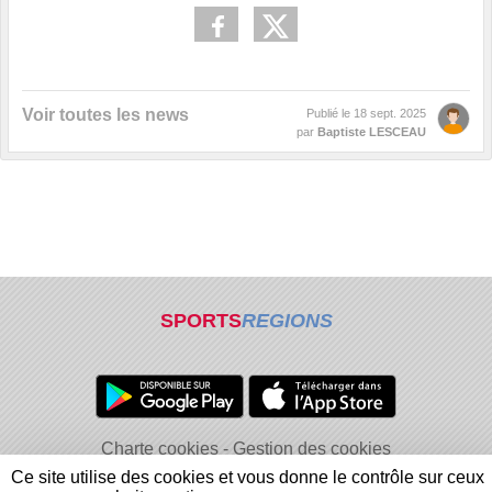
Voir toutes les news
Publié le
18 sept. 2025
par
Baptiste LESCEAU
SPORTS
REGIONS
Charte cookies
Gestion des cookies
Informations légales
Signaler un contenu inapproprié
Ce site utilise des cookies et vous donne le contrôle sur ceux