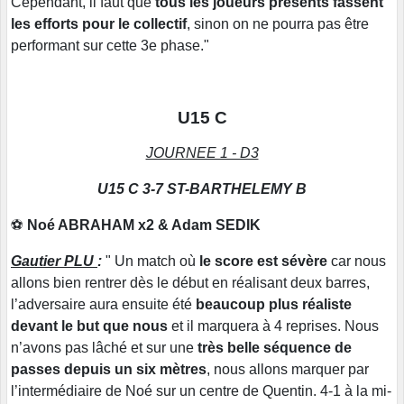
Cependant, il faut que
tous les joueurs présents fassent
les efforts pour le collectif
, sinon on ne pourra pas être
performant sur cette 3e phase."
U15 C
JOURNEE 1 - D3
U15 C 3-7 ST-BARTHELEMY B
⚽
Noé ABRAHAM x2 & Adam SEDIK
Gautier PLU
:
" Un match où
le score est sévère
car nous
allons bien rentrer dès le début en réalisant deux barres,
l’adversaire aura ensuite été
beaucoup plus réaliste
devant le but que nous
et il marquera à 4 reprises. Nous
n’avons pas lâché et sur une
très belle séquence de
passes depuis un six mètres
, nous allons marquer par
l’intermédiaire de Noé sur un centre de Quentin. 4-1 à la mi-