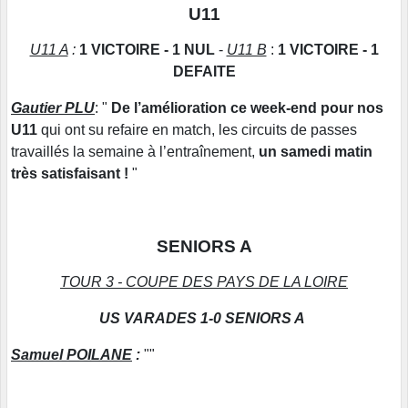
U11
U11 A
:
1
VICTOIRE - 1 NUL
-
U11 B
:
1
VICTOIRE - 1
DEFAITE
Gautier PLU
: "
De l’amélioration ce week-end pour nos
U11
qui ont su refaire en match, les circuits de passes
travaillés la semaine à l’entraînement,
un samedi matin
très satisfaisant​​​​​​ !
"
SENIORS A
TOUR 3 - COUPE DES PAYS DE LA LOIRE
US VARADES 1-0 SENIORS A
Samuel POILANE
:
""