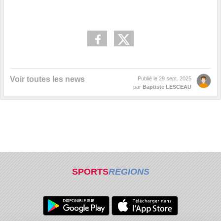
Voir toutes les news
Publié le
29 sept. 2025
par
Baptiste LESCEAU
SPORTS
REGIONS