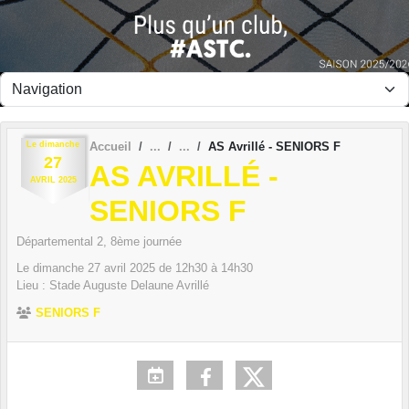
Panneau de gestion des cookies
Le
dimanche
Accueil
AS Avrillé - SENIORS F
27
AS AVRILLÉ -
AVRIL
2025
SENIORS F
Départemental 2, 8ème journée
Le
dimanche
27
avril
2025
de 12h30 à 14h30
Lieu :
Stade Auguste Delaune
Avrillé
SENIORS F