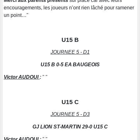
Merci aux parents présents
sur place car avec leurs
encouragements, les joueurs n’ont rien lâché pour ramener
un point…"
U15 B
JOURNEE 5 - D1
U15 B 0-5 EA BAUGEOIS
Victor AUDOUI
:
" "
U15 C
JOURNEE 5 - D3
GJ LION ST-MARTIN 29-0 U15 C
Victor AUDOUI
:
" "