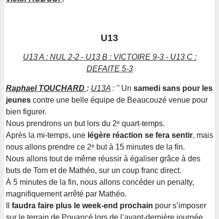
U13
U13 A : NUL 2-2 - U13 B : VICTOIRE 9-3 - U13 C :
DEFAITE 5-3
Raphael TOUCHARD
:
U13A
: "
Un
samedi sans pour les
jeunes
contre une belle équipe de Beaucouzé venue pour
bien figurer.
Nous prendrons un but lors du 2ᵉ quart-temps.
Après la mi-temps, une
légère réaction se fera sentir
, mais
nous allons prendre ce 2ᵉ but à 15 minutes de la fin.
Nous allons tout de même réussir à égaliser grâce à des
buts de Tom et de Mathéo, sur un coup franc direct.
À 5 minutes de la fin, nous allons concéder un penalty,
magnifiquement arrêté par Mathéo.
Il
faudra faire plus le week-end prochain
pour s’imposer
sur le terrain de Pouancé lors de l’avant-dernière journée