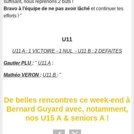
suffisant, nous reprenons 2 buts !
Bravo à l’équipe de ne pas avoir lâché
et continuer les
efforts ! "
U11
U11 A : 1 VICTOIRE - 1 NUL - U11 B : 2 DEFAITES
Gautier PLU
:
"
U11 A
:
Mathéo VERON
:
U11 B
: "
De belles rencontres ce week-end à
Bernard Guyard avec, notamment,
nos U15 A & seniors A !