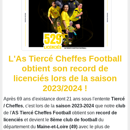
L'As Tiercé Cheffes Football
obtient son record de
licenciés lors de la saison
2023/2024 !
Après 69 ans d'existance dont 21 ans sous l'entente
Tiercé
/ Cheffes
, c'est lors de la
saison 2023-2024
que notre
club
de l'
AS Tiercé Cheffes Football
obtient son
record de
licenciés
et devient le
8ème club de football
du
département du
Maine-et-Loire (49)
avec le plus de